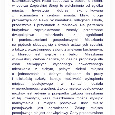
czterolokalowych. Niska zabudowa w otoczeniu zieleni,
w pobliżu Zagórskiej Strugi to wytchnienie od zgiełku
miasta. Inwestycja dobrze skomunikowana
z Trójmiastem i centrum miasta. blisko droga
prowadząca do Rewy. W niedalekiej odległości szkoła,
przedszkole i przystanek autobusowy. Na parterach
budynków zaprojektowane zostały przestronne
dwupokojowe mieszkania z ogródkami
i pomieszczeniami gospodarczymi. Mieszkania
na piętrach składają się z dwóch ustawnych sypialni,
a także z przestronnego salonu z aneksem kuchennym,
z którego jest wyjście na balkon. Mieszkania
w inwestycji Zielone Zacisze, to idealna propozycja dla
osób szukających wygodnego nowoczesnego
mieszkania z cichym, pełnym zieleni miejscu
a jednocześnie z dobrym dojazdem do pracy
i bliskością szkoły. Istnieje możliwość wykupienia
miejsca postojowego w ramach udziału
w nieruchomości wspólnej. Zakup miejsca postojowego
możliwy jest jedynie w przypadku zakupu mieszkania
w tej inwestycji, wraz mieszkaniem można wykupić
maksymalnie 1 miejsce postojowe. Ilość miejsc
postojowych jest ograniczona. Zakup miejsca
postojowego nie jest obowiązkowy. Ceny przedstawione