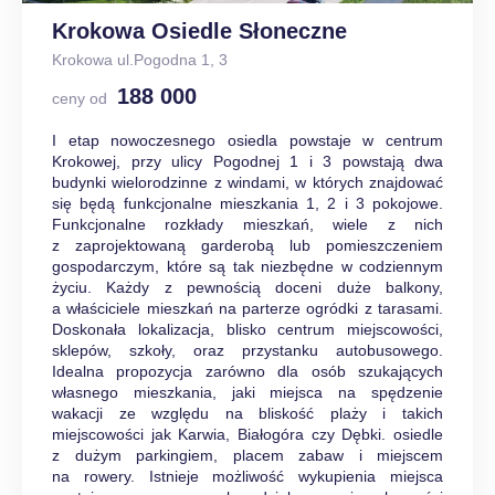
Krokowa Osiedle Słoneczne
Krokowa ul.Pogodna 1, 3
188 000
ceny od
I etap nowoczesnego osiedla powstaje w centrum
Krokowej, przy ulicy Pogodnej 1 i 3 powstają dwa
budynki wielorodzinne z windami, w których znajdować
się będą funkcjonalne mieszkania 1, 2 i 3 pokojowe.
Funkcjonalne rozkłady mieszkań, wiele z nich
z zaprojektowaną garderobą lub pomieszczeniem
gospodarczym, które są tak niezbędne w codziennym
życiu. Każdy z pewnością doceni duże balkony,
a właściciele mieszkań na parterze ogródki z tarasami.
Doskonała lokalizacja, blisko centrum miejscowości,
sklepów, szkoły, oraz przystanku autobusowego.
Idealna propozycja zarówno dla osób szukających
własnego mieszkania, jaki miejsca na spędzenie
wakacji ze względu na bliskość plaży i takich
miejscowości jak Karwia, Białogóra czy Dębki. osiedle
z dużym parkingiem, placem zabaw i miejscem
na rowery. Istnieje możliwość wykupienia miejsca