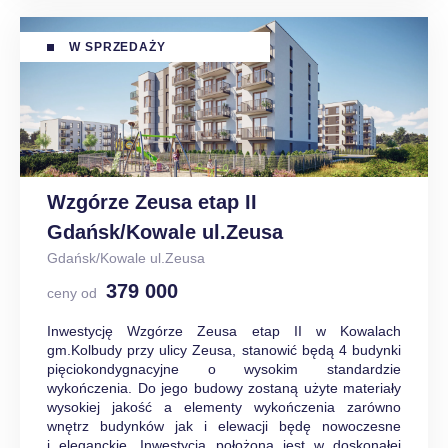
W SPRZEDAŻY
Wzgórze Zeusa etap II
Gdańsk/Kowale ul.Zeusa
Gdańsk/Kowale ul.Zeusa
379 000
ceny od
Inwestycję Wzgórze Zeusa etap II w Kowalach
gm.Kolbudy przy ulicy Zeusa, stanowić będą 4 budynki
pięciokondygnacyjne o wysokim standardzie
wykończenia. Do jego budowy zostaną użyte materiały
wysokiej jakość a elementy wykończenia zarówno
wnętrz budynków jak i elewacji będę nowoczesne
i eleganckie. Inwestycja położona jest w doskonałej