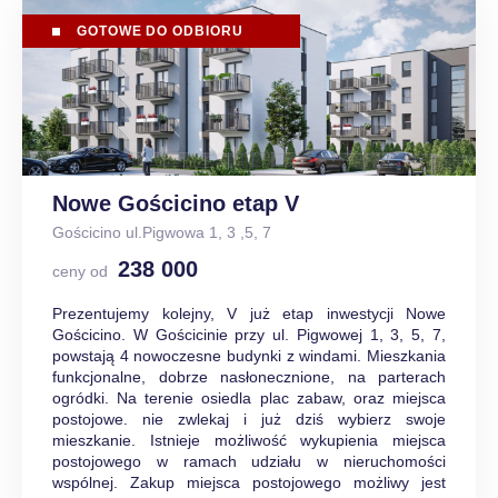
GOTOWE DO ODBIORU
Nowe Gościcino etap V
Gościcino ul.Pigwowa 1, 3 ,5, 7
238 000
ceny od
Prezentujemy kolejny, V już etap inwestycji Nowe
Gościcino. W Gościcinie przy ul. Pigwowej 1, 3, 5, 7,
powstają 4 nowoczesne budynki z windami. Mieszkania
funkcjonalne, dobrze nasłonecznione, na parterach
ogródki. Na terenie osiedla plac zabaw, oraz miejsca
postojowe. nie zwlekaj i już dziś wybierz swoje
mieszkanie. Istnieje możliwość wykupienia miejsca
postojowego w ramach udziału w nieruchomości
wspólnej. Zakup miejsca postojowego możliwy jest