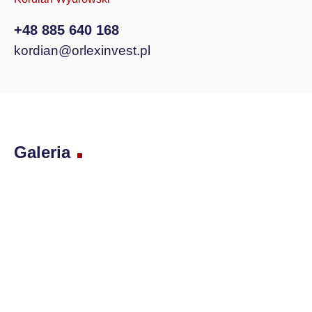
+48 885 640 168
kordian@orlexinvest.pl
Galeria
Zestawienie cen
Cena brutto