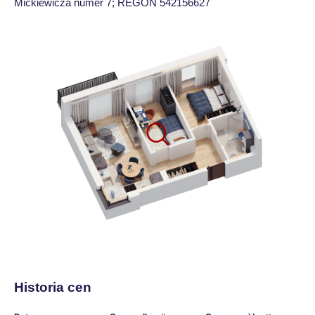
Mickiewicza numer 7; REGON 542156627
Historia cen