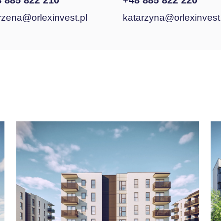
 885 822 210
+48 885 822 220
zena@orlexinvest.pl
katarzyna@orlexinvest.