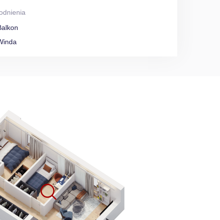
odnienia
Balkon
Winda