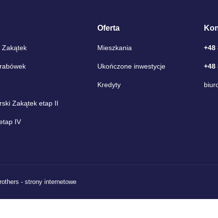
Oferta
Kon
 Zakątek
Mieszkania
+48
Grabówek
Ukończone inwestycje
+48
Kredyty
biur
ki Zakątek etap II
etap IV
rothers - strony internetowe