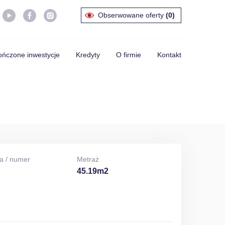
Obserwowane oferty
(0)
ńczone inwestycje
Kredyty
O firmie
Kontakt
a / numer
Metraż
45.19m2