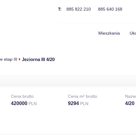
T:
885 822 210
885 640 168
Mieszkania
Uko
Jeziorna III 4/20
 etap III
Cena brutto
Cena m² brutto
Nazw
420000
9294
4/20
PLN
PLN