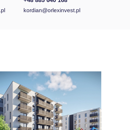
+48 885 640 168
pl
kordian@orlexinvest.pl