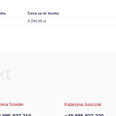
utto
Cena za m² brutto
9 294,09 zł
kt
zena Szreder
Katarzyna Juszczak