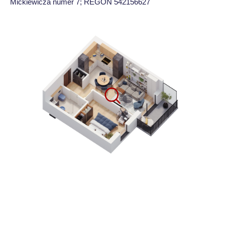
Mickiewicza numer 7; REGON 542156627