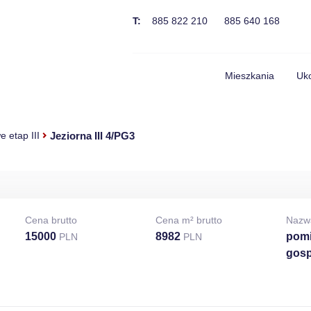
T:
885 822 210
885 640 168
Mieszkania
Uko
Jeziorna III 4/PG3
 etap III
Cena brutto
Cena m² brutto
Nazw
15000
8982
pomi
PLN
PLN
gosp