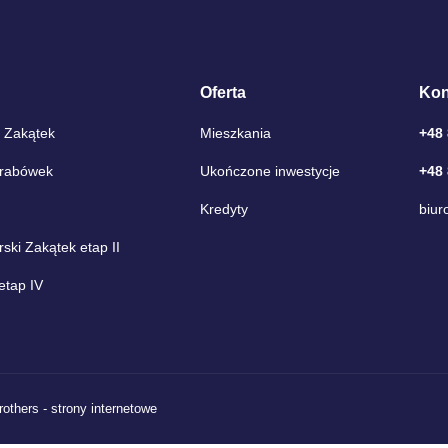
Oferta
Kon
 Zakątek
Mieszkania
+48
Grabówek
Ukończone inwestycje
+48
Kredyty
biur
ki Zakątek etap II
etap IV
rothers - strony internetowe