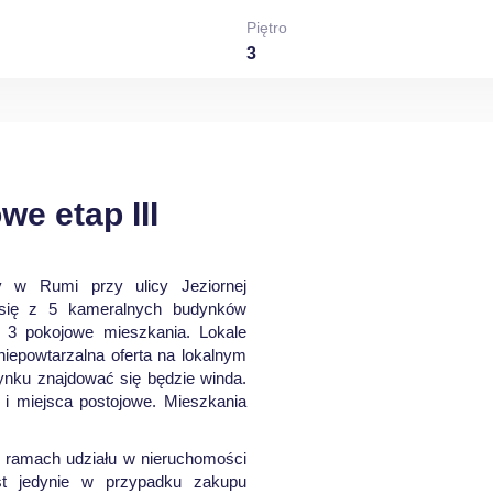
Piętro
3
e etap III
ny w Rumi przy ulicy Jeziornej
 się z 5 kameralnych budynków
i 3 pokojowe mieszkania. Lokale
niepowtarzalna oferta na lokalnym
nku znajdować się będzie winda.
 i miejsca postojowe. Mieszkania
w ramach udziału w nieruchomości
st jedynie w przypadku zakupu