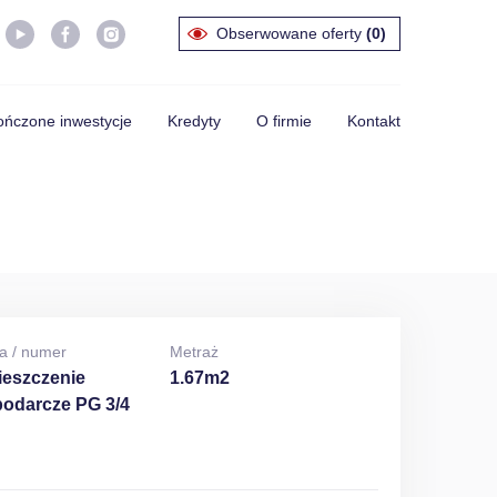
Obserwowane oferty
(0)
ńczone inwestycje
Kredyty
O firmie
Kontakt
a / numer
Metraż
eszczenie
1.67m2
odarcze PG 3/4