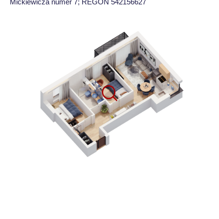
Mickiewicza numer 7; REGON 542156627