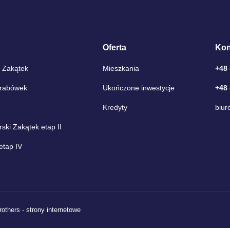
Oferta
Kon
 Zakątek
Mieszkania
+48
Grabówek
Ukończone inwestycje
+48
Kredyty
biur
ki Zakątek etap II
etap IV
rothers - strony internetowe