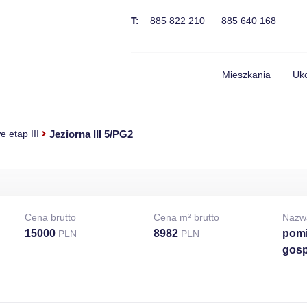
T:
885 822 210
885 640 168
Mieszkania
Uko
Jeziorna III 5/PG2
 etap III
Cena brutto
Cena m² brutto
Nazw
15000
8982
pomi
PLN
PLN
gosp