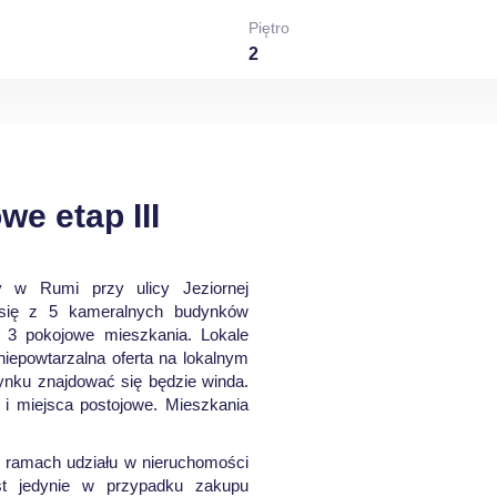
Piętro
2
e etap III
ny w Rumi przy ulicy Jeziornej
 się z 5 kameralnych budynków
i 3 pokojowe mieszkania. Lokale
niepowtarzalna oferta na lokalnym
nku znajdować się będzie winda.
 i miejsca postojowe. Mieszkania
w ramach udziału w nieruchomości
st jedynie w przypadku zakupu