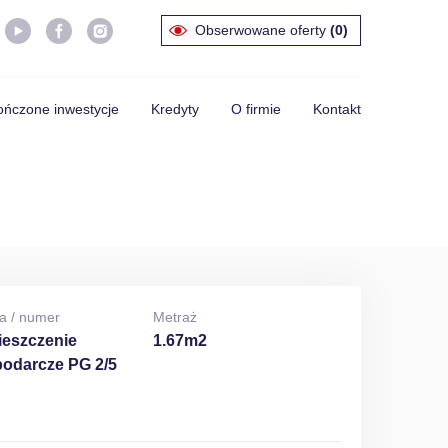
Obserwowane oferty
(0)
ńczone inwestycje
Kredyty
O firmie
Kontakt
a / numer
Metraż
eszczenie
1.67m2
odarcze PG 2/5