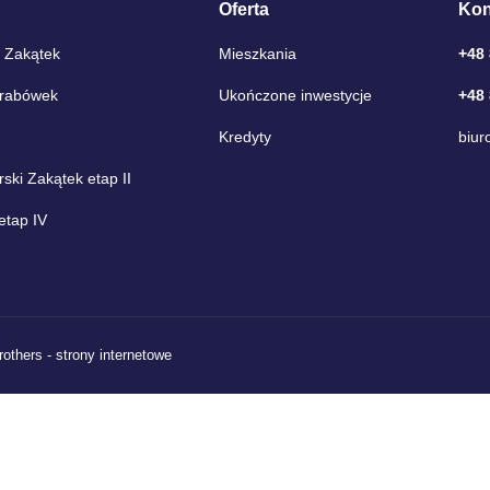
Oferta
Kon
 Zakątek
Mieszkania
+48
Grabówek
Ukończone inwestycje
+48
Kredyty
biur
ki Zakątek etap II
etap IV
rothers - strony internetowe