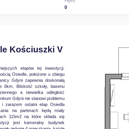
Piętro
0
le Kościuszki V
ejszych etapów tej inwestycji.
ością Osiedle, położone u zbiegu
granicy Gdyni zapewnia doskonałą
ie 6km. Bliskość szkoły, basenu
ziennego a niewielka odległość
ntrum Gdyni nie stanowi problemu
V i zarazem ostatni etap Osiedla
kania na parterach będą miały
rach 115m2 na które składa się
tycji jest kameralny budynek
owały jedynie 4 mieszkania, każde