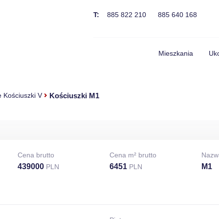
T:
885 822 210
885 640 168
Mieszkania
Uko
Kościuszki M1
 Kościuszki V
Cena brutto
Cena m² brutto
Nazw
439000
6451
M1
PLN
PLN