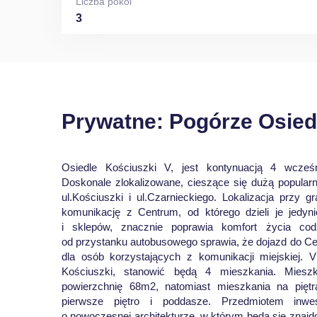
Liczba pokoi
3
Prywatne: Pogórze Osied
Osiedle Kościuszki V, jest kontynuacją 4 wcześni
Doskonale zlokalizowane, cieszące się dużą popularn
ul.Kościuszki i ul.Czarnieckiego. Lokalizacja przy 
komunikację z Centrum, od którego dzieli je jedyn
i sklepów, znacznie poprawia komfort życia cod
od przystanku autobusowego sprawia, że dojazd do Ce
dla osób korzystających z komunikacji miejskiej. 
Kościuszki, stanowić będą 4 mieszkania. Miesz
powierzchnię 68m2, natomiast mieszkania na pięt
pierwsze piętro i poddasze. Przedmiotem inwes
o nowoczesnej architekturze, w którym będą się znajd