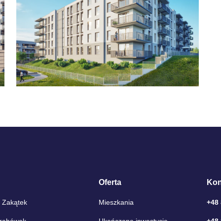
Oferta
Kon
 Zakątek
Mieszkania
+48
Grabówek
Ukończone inwestycje
+48