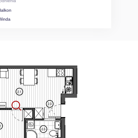
odnienia
Balkon
Winda