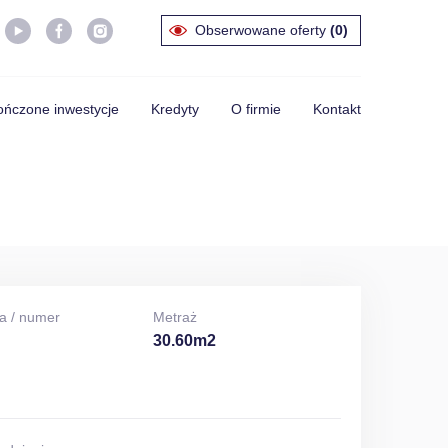
Obserwowane oferty
(0)
ńczone inwestycje
Kredyty
O firmie
Kontakt
a / numer
Metraż
30.60m2