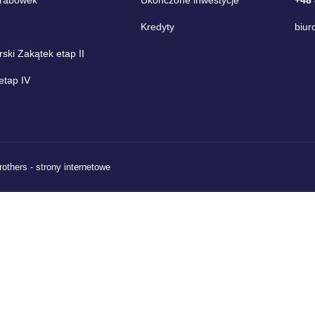
Kredyty
biur
ki Zakątek etap II
etap IV
rothers - strony internetowe