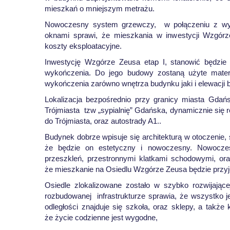
mieszkań o mniejszym metrażu.
Nowoczesny system grzewczy, w połączeniu z wys
oknami sprawi, że mieszkania w inwestycji Wzgórz
koszty eksploatacyjne.
Inwestycję Wzgórze Zeusa etap I, stanowić będzie
wykończenia. Do jego budowy zostaną użyte materi
wykończenia zarówno wnętrza budynku jaki i elewacji 
Lokalizacja bezpośrednio przy granicy miasta Gdań
Trójmiasta tzw „sypialnię” Gdańska, dynamicznie się
do Trójmiasta, oraz autostrady A1..
Budynek dobrze wpisuje się architekturą w otoczenie, 
że będzie on estetyczny i nowoczesny. Nowoczesn
przeszkleń, przestronnymi klatkami schodowymi, or
że mieszkanie na Osiedlu Wzgórze Zeusa będzie przy
Osiedle zlokalizowane zostało w szybko rozwijającej
rozbudowanej infrastrukturze sprawia, że wszystko jes
odległości znajduje się szkoła, oraz sklepy, a także
że życie codzienne jest wygodne,