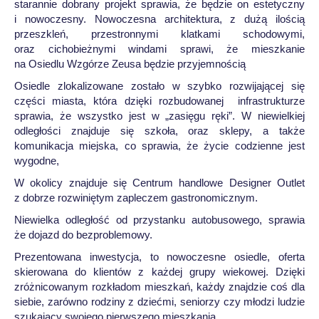
starannie dobrany projekt sprawia, że będzie on estetyczny
i nowoczesny. Nowoczesna architektura, z dużą ilością
przeszkleń, przestronnymi klatkami schodowymi,
oraz cichobieżnymi windami sprawi, że mieszkanie
na Osiedlu Wzgórze Zeusa będzie przyjemnością
Osiedle zlokalizowane zostało w szybko rozwijającej się
części miasta, która dzięki rozbudowanej infrastrukturze
sprawia, że wszystko jest w „zasięgu ręki”. W niewielkiej
odległości znajduje się szkoła, oraz sklepy, a także
komunikacja miejska, co sprawia, że życie codzienne jest
wygodne,
W okolicy znajduje się Centrum handlowe Designer Outlet
z dobrze rozwiniętym zapleczem gastronomicznym.
Niewielka odległość od przystanku autobusowego, sprawia
że dojazd do bezproblemowy.
Prezentowana inwestycja, to nowoczesne osiedle, oferta
skierowana do klientów z każdej grupy wiekowej. Dzięki
zróżnicowanym rozkładom mieszkań, każdy znajdzie coś dla
siebie, zarówno rodziny z dziećmi, seniorzy czy młodzi ludzie
szukający swojego pierwszego mieszkania,