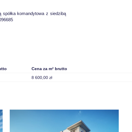
ią spółka komandytowa z siedzibą
0096685
utto
Cena za m² brutto
8 600,00 zł