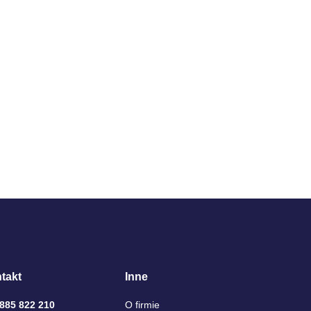
takt
Inne
 885 822 210
O firmie