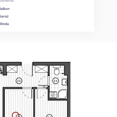
odnienia
Balkon
Garaż
Winda