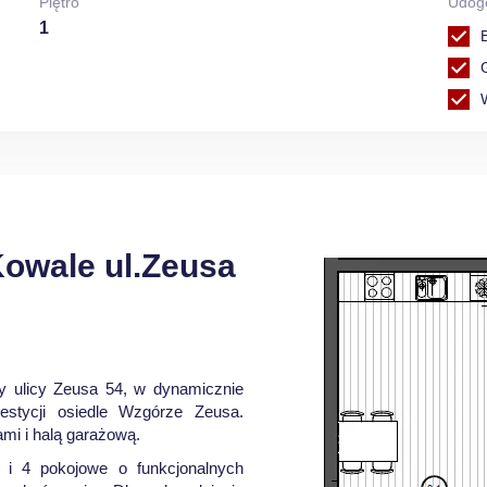
Piętro
Udog
1
owale ul.Zeusa
 ulicy Zeusa 54, w dynamicznie
westycji osiedle Wzgórze Zeusa.
mi i halą garażową.
 i 4 pokojowe o funkcjonalnych