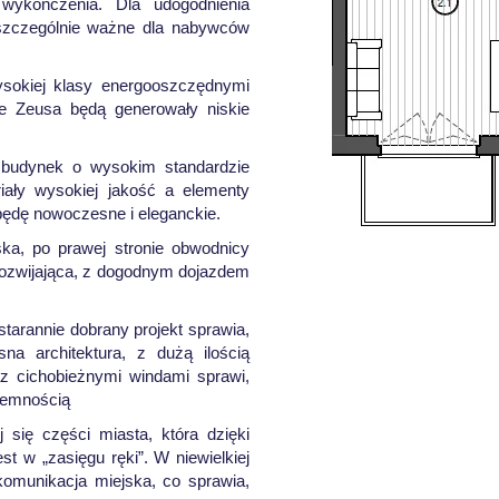
wykończenia. Dla udogodnienia
 szczególnie ważne dla nabywców
okiej klasy energooszczędnymi
e Zeusa będą generowały niskie
 budynek o wysokim standardzie
ały wysokiej jakość a elementy
będę nowoczesne i eleganckie.
ska, po prawej stronie obwodnicy
 rozwijająca, z dogodnym dojazdem
starannie dobrany projekt sprawia,
a architektura, z dużą ilością
az cichobieżnymi windami sprawi,
jemnością
 się części miasta, która dzięki
t w „zasięgu ręki”. W niewielkiej
 komunikacja miejska, co sprawia,