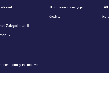
Grabówek
Ukończone inwestycje
+48
Kredyty
biur
ki Zakątek etap II
etap IV
rothers - strony internetowe