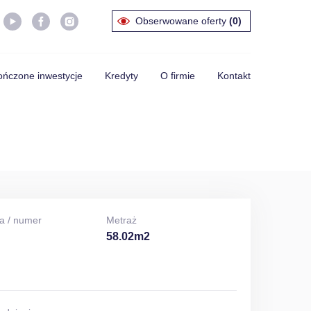
Obserwowane oferty
(0)
ńczone inwestycje
Kredyty
O firmie
Kontakt
a / numer
Metraż
58.02m2