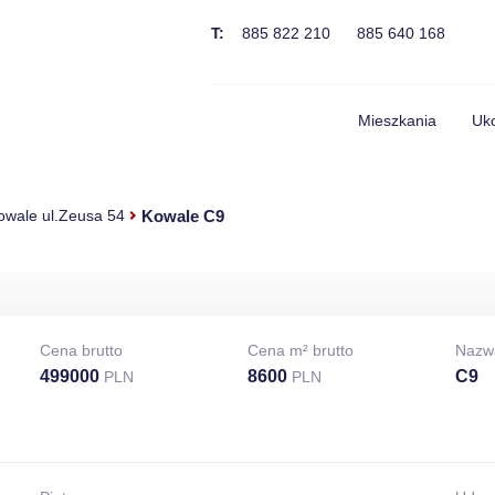
T:
885 822 210
885 640 168
Mieszkania
Uko
Kowale C9
wale ul.Zeusa 54
Cena brutto
Cena m² brutto
Nazw
499000
8600
C9
PLN
PLN