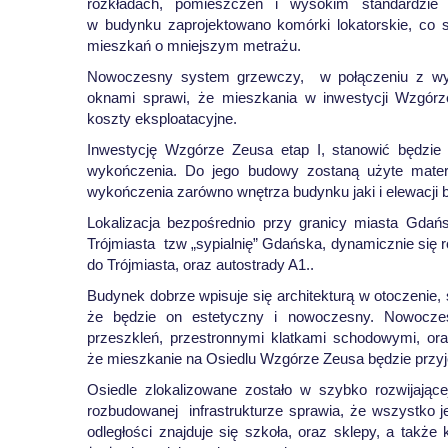
rozkładach, pomieszczeń i wysokim standardzie 
w budynku zaprojektowano komórki lokatorskie, co
mieszkań o mniejszym metrażu.
Nowoczesny system grzewczy, w połączeniu z wys
oknami sprawi, że mieszkania w inwestycji Wzgórz
koszty eksploatacyjne.
Inwestycję Wzgórze Zeusa etap I, stanowić będzie
wykończenia. Do jego budowy zostaną użyte materi
wykończenia zarówno wnętrza budynku jaki i elewacji 
Lokalizacja bezpośrednio przy granicy miasta Gdań
Trójmiasta tzw „sypialnię” Gdańska, dynamicznie się
do Trójmiasta, oraz autostrady A1..
Budynek dobrze wpisuje się architekturą w otoczenie, 
że będzie on estetyczny i nowoczesny. Nowoczesn
przeszkleń, przestronnymi klatkami schodowymi, or
że mieszkanie na Osiedlu Wzgórze Zeusa będzie przy
Osiedle zlokalizowane zostało w szybko rozwijającej
rozbudowanej infrastrukturze sprawia, że wszystko jes
odległości znajduje się szkoła, oraz sklepy, a także