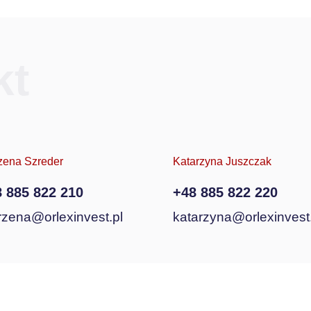
kt
zena Szreder
Katarzyna Juszczak
 885 822 210
+48 885 822 220
zena@orlexinvest.pl
katarzyna@orlexinvest.