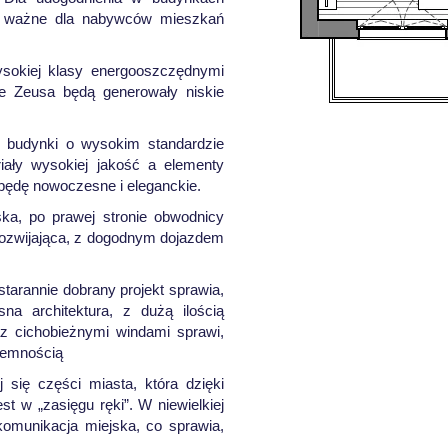
ie ważne dla nabywców mieszkań
okiej klasy energooszczędnymi
e Zeusa będą generowały niskie
4 budynki o wysokim standardzie
ały wysokiej jakość a elementy
będę nowoczesne i eleganckie.
ska, po prawej stronie obwodnicy
 rozwijająca, z dogodnym dojazdem
starannie dobrany projekt sprawia,
a architektura, z dużą ilością
az cichobieżnymi windami sprawi,
jemnością
 się części miasta, która dzięki
t w „zasięgu ręki”. W niewielkiej
 komunikacja miejska, co sprawia,