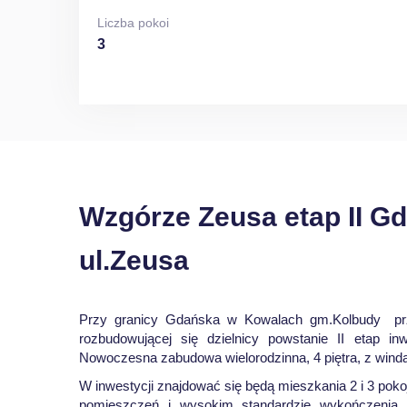
Liczba pokoi
3
Wzgórze Zeusa etap II G
ul.Zeusa
Przy granicy Gdańska w Kowalach gm.Kolbudy prz
rozbudowującej się dzielnicy powstanie II etap in
Nowoczesna zabudowa wielorodzinna, 4 piętra, z wind
W inwestycji znajdować się będą mieszkania 2 i 3 poko
pomieszczeń i wysokim standardzie wykończenia.