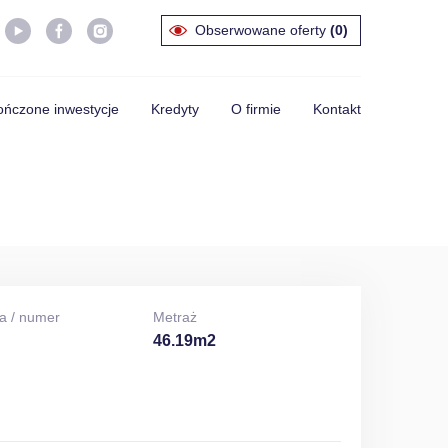
Obserwowane oferty
(0)
ńczone inwestycje
Kredyty
O firmie
Kontakt
a / numer
Metraż
46.19m2