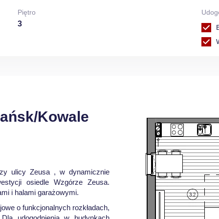
Piętro
Udog
3
dańsk/Kowale
y ulicy Zeusa , w dynamicznie
westycji osiedle Wzgórze Zeusa.
ami i halami garażowymi.
jowe o funkcjonalnych rozkładach,
 Dla udogodnienia w budynkach