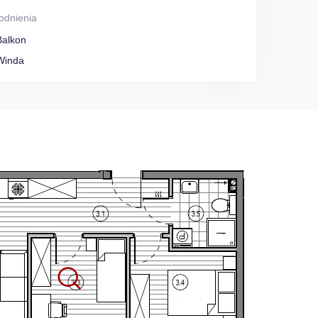
odnienia
Balkon
Winda