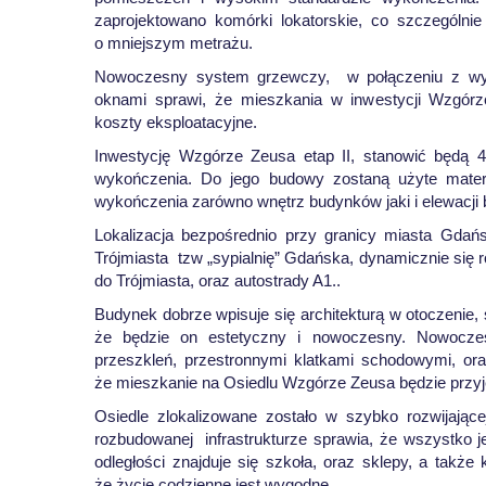
zaprojektowano komórki lokatorskie, co szczególn
o mniejszym metrażu.
Nowoczesny system grzewczy, w połączeniu z wys
oknami sprawi, że mieszkania w inwestycji Wzgórz
koszty eksploatacyjne.
Inwestycję Wzgórze Zeusa etap II, stanowić będą 
wykończenia. Do jego budowy zostaną użyte materi
wykończenia zarówno wnętrz budynków jaki i elewacji 
Lokalizacja bezpośrednio przy granicy miasta Gdań
Trójmiasta tzw „sypialnię” Gdańska, dynamicznie się
do Trójmiasta, oraz autostrady A1..
Budynek dobrze wpisuje się architekturą w otoczenie, 
że będzie on estetyczny i nowoczesny. Nowoczesn
przeszkleń, przestronnymi klatkami schodowymi, or
że mieszkanie na Osiedlu Wzgórze Zeusa będzie przy
Osiedle zlokalizowane zostało w szybko rozwijającej
rozbudowanej infrastrukturze sprawia, że wszystko jes
odległości znajduje się szkoła, oraz sklepy, a także
że życie codzienne jest wygodne,