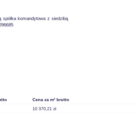
ią spółka komandytowa z siedzibą
0096685
utto
Cena za m² brutto
10 370,21 zł