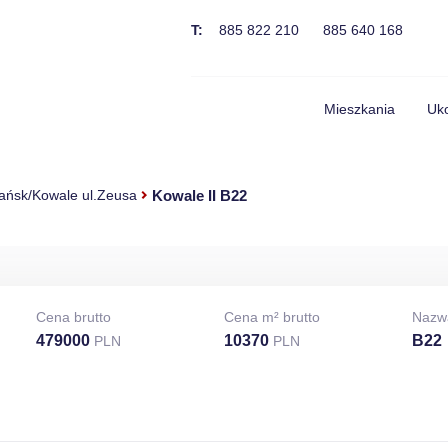
T:
885 822 210
885 640 168
Mieszkania
Uko
Kowale II B22
ańsk/Kowale ul.Zeusa
Cena brutto
Cena m² brutto
Nazw
479000
10370
B22
PLN
PLN