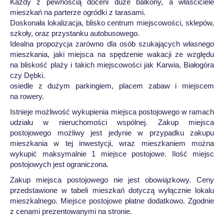
Każdy z pewnością doceni duże balkony, a właściciele
mieszkań na parterze ogródki z tarasami.
Doskonała lokalizacja, blisko centrum miejscowości, sklepów,
szkoły, oraz przystanku autobusowego.
Idealna propozycja zarówno dla osób szukających własnego
mieszkania, jaki miejsca na spędzenie wakacji ze względu
na bliskość plaży i takich miejscowości jak Karwia, Białogóra
czy Dębki.
osiedle z dużym parkingiem, placem zabaw i miejscem
na rowery.
Istnieje możliwość wykupienia miejsca postojowego w ramach
udziału w nieruchomości wspólnej. Zakup miejsca
postojowego możliwy jest jedynie w przypadku zakupu
mieszkania w tej inwestycji, wraz mieszkaniem można
wykupić maksymalnie 1 miejsce postojowe. Ilość miejsc
postojowych jest ograniczona.
Zakup miejsca postojowego nie jest obowiązkowy. Ceny
przedstawione w tabeli mieszkań dotyczą wyłącznie lokalu
mieszkalnego. Miejsce postojowe płatne dodatkowo. Zgodnie
z cenami prezentowanymi na stronie.