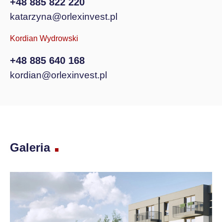
+48 885 822 220
katarzyna@orlexinvest.pl
Kordian Wydrowski
+48 885 640 168
kordian@orlexinvest.pl
Galeria