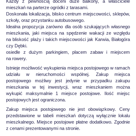
Każdy z pewnością doceni duże balkony, a właściciele
mieszkań na parterze ogródki z tarasami.
Doskonała lokalizacja, blisko centrum miejscowości, sklepów,
szkoły, oraz przystanku autobusowego.
Idealna propozycja zarówno dla osób szukających własnego
mieszkania, jaki miejsca na spędzenie wakacji ze względu
na bliskość plaży i takich miejscowości jak Karwia, Białogóra
czy Dębki.
osiedle z dużym parkingiem, placem zabaw i miejscem
na rowery.
Istnieje możliwość wykupienia miejsca postojowego w ramach
udziału w nieruchomości wspólnej. Zakup miejsca
postojowego możliwy jest jedynie w przypadku zakupu
mieszkania w tej inwestycji, wraz mieszkaniem można
wykupić maksymalnie 1 miejsce postojowe. Ilość miejsc
postojowych jest ograniczona.
Zakup miejsca postojowego nie jest obowiązkowy. Ceny
przedstawione w tabeli mieszkań dotyczą wyłącznie lokalu
mieszkalnego. Miejsce postojowe płatne dodatkowo. Zgodnie
z cenami prezentowanymi na stronie.