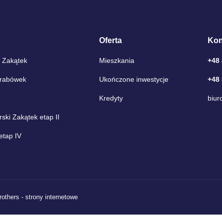
Oferta
Kon
 Zakątek
Mieszkania
+48
Grabówek
Ukończone inwestycje
+48
Kredyty
biur
ki Zakątek etap II
etap IV
rothers - strony internetowe