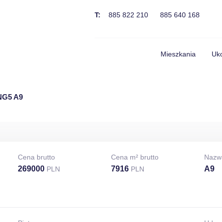
T:
885 822 210
885 640 168
Mieszkania
Uko
NG5 A9
Cena brutto
Cena m² brutto
Nazw
269000
7916
A9
PLN
PLN