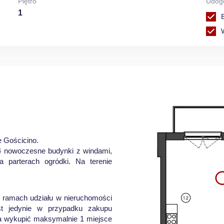
Piętro
Udog
1
e Gościcino.
 4 nowoczesne budynki z windami,
a parterach ogródki. Na terenie
w ramach udziału w nieruchomości
st jedynie w przypadku zakupu
na wykupić maksymalnie 1 miejsce