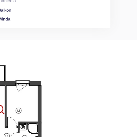
odnienia
Balkon
Winda