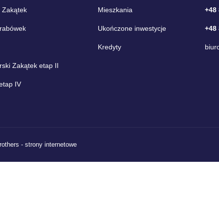
 Zakątek
Mieszkania
+48
Grabówek
Ukończone inwestycje
+48
Kredyty
biur
ki Zakątek etap II
etap IV
rothers - strony internetowe