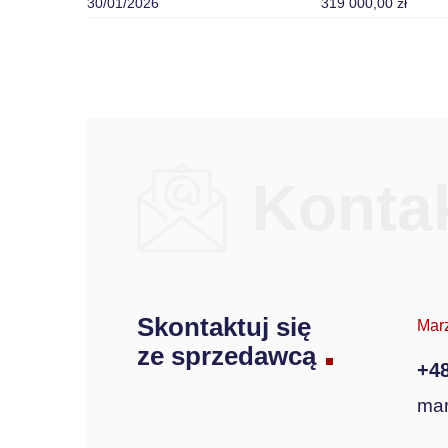
30/01/2026
319 000,00 zł
Konta
Skontaktuj się
Mar
ze sprzedawcą
+48
mar