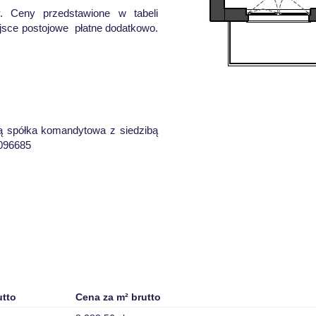
. Ceny przedstawione w tabeli
jsce postojowe płatne dodatkowo.
ią spółka komandytowa z siedzibą
0096685
utto
Cena za m² brutto