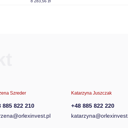
8 283,56 zł
kt
zena Szreder
Katarzyna Juszczak
 885 822 210
+48 885 822 220
zena@orlexinvest.pl
katarzyna@orlexinvest.