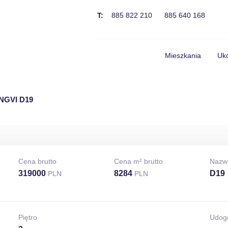
T:
885 822 210
885 640 168
Mieszkania
Uko
NGVI D19
Cena brutto
Cena m² brutto
Nazw
319000
8284
D19
PLN
PLN
Piętro
Udog