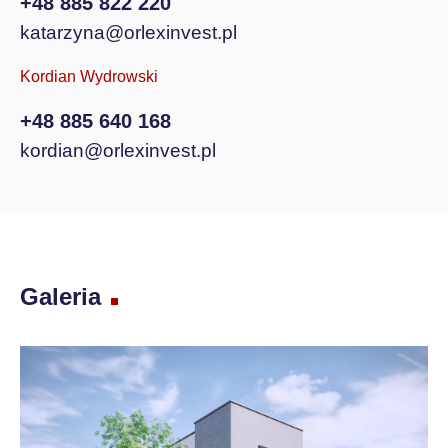
+48 885 822 220
katarzyna@orlexinvest.pl
Kordian Wydrowski
+48 885 640 168
kordian@orlexinvest.pl
Galeria