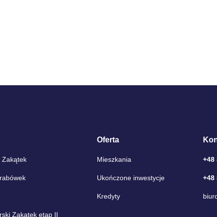
Oferta
Kon
 Zakątek
Mieszkania
+48
Grabówek
Ukończone inwestycje
+48
Kredyty
biur
ki Zakątek etap II