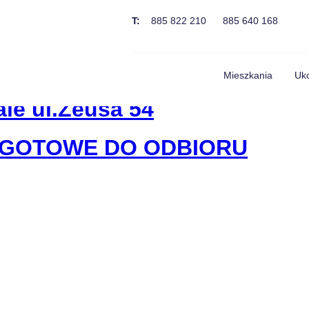
ru
T:
885 822 210
885 640 168
Mieszkania
Uko
e ul.Zeusa 54
A GOTOWE DO ODBIORU