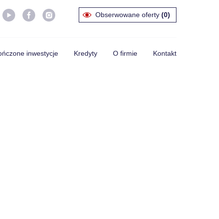
Obserwowane oferty
(0)
ńczone inwestycje
Kredyty
O firmie
Kontakt
jny, VI już etap inwestycji Nowe Gościcino. W Gościcinie przy
powstają 4 nowoczesne budynki z windami. Mieszkania
rze nasłonecznione, na parterach ogródki. Na terenie osiedla
 miejsca postojowe. nie zwlekaj i już dziś wybierz swoje
ieje możliwość wykupienia miejsca postojowego w ramach
homości wspólnej. Zakup miejsca postojowego możliwy jest
dku zakupu mieszkania w tej inwestycji, wraz mieszkaniem
ksymalnie 1 miejsce postojowe. Ilość miejsc postojowych
. Zakup miejsca postojowego nie jest obowiązkowy. Ceny
tabeli mieszkań dotyczą wyłącznie lokalu mieszkalnego.