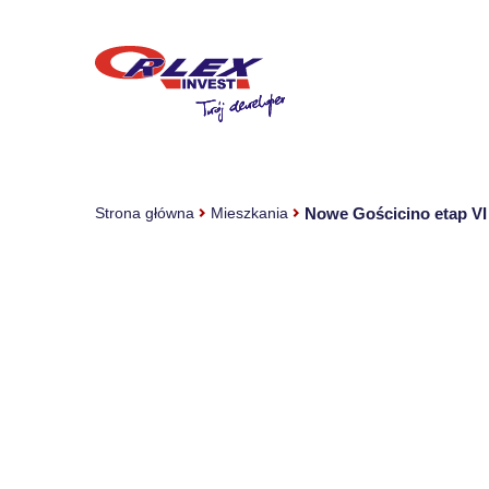
Nowe Gościcino etap VI
Strona główna
Mieszkania
Gościcino ul.Morelowa
Nowe Gościcino etap VI
ceny od
285 000
termin odbioru
30.04.2027