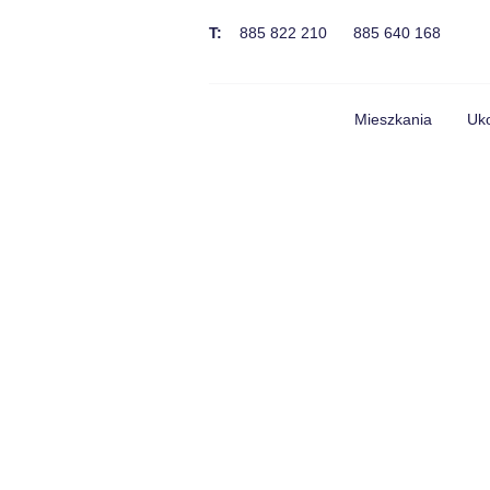
T:
885 822 210
885 640 168
Mieszkania
Uko
Prezentujemy kole
ul. Morelowej, 
funkcjonalne, dob
plac zabaw, oraz
mieszkanie. Istn
udziału w nieruc
jedynie w przypa
można wykupić ma
jest ograniczona
przedstawione w 